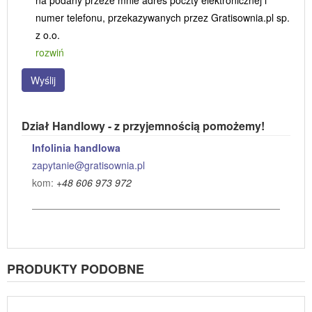
na podany przeze mnie adres poczty elektronicznej i
numer telefonu, przekazywanych przez Gratisownia.pl sp.
z o.o.
rozwiń
Wyślij
Dział Handlowy - z przyjemnością pomożemy!
Infolinia handlowa
zapytanie@gratisownia.pl
kom:
+48 606 973 972
PRODUKTY PODOBNE