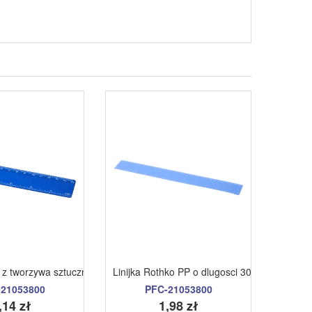
a i temperowka | Kaleb beżowy
ka z tworzywa sztucznego pochodzacego z recyklingu o dlugosci 15 cm n
Linijka Rothko PP o dlugosci 30 cm niebieski
Linijk
21053800
PFC-21053800
,14 zł
1,98 zł