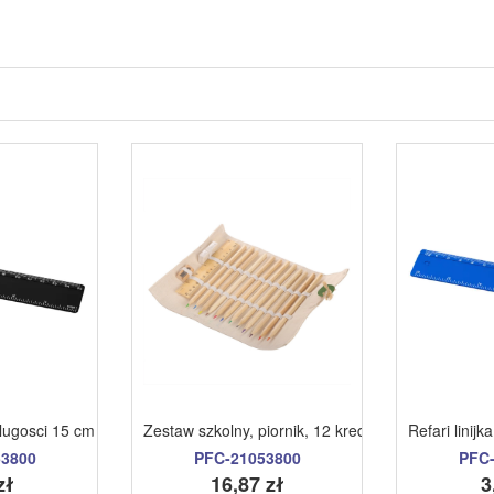
ecyklingu o dlugosci 30 cm czerwony
dlugosci 15 cm wykonana z tworzywa sztucznego czarny
Zestaw szkolny, piornik, 12 kredek, linijka, gumk
Refari linij
53800
PFC-21053800
PFC-
zł
16,87 zł
3